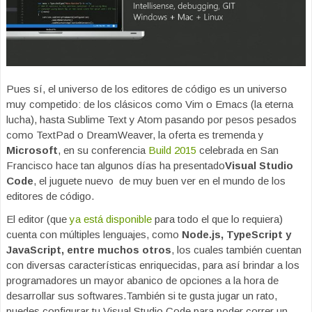
Pues sí, el universo de los editores de código es un universo
muy competido: de los clásicos como Vim o Emacs (la eterna
lucha), hasta Sublime Text y Atom pasando por pesos pesados
como TextPad o DreamWeaver, la oferta es tremenda y
Microsoft
, en su conferencia
Build 2015
celebrada en San
Francisco hace tan algunos días ha presentado
Visual Studio
Code
, el juguete nuevo de muy buen ver en el mundo de los
editores de código.
El editor (que
ya está disponible
para todo el que lo requiera)
cuenta con múltiples lenguajes, como
Node.js, TypeScript y
JavaScript, entre muchos otros
, los cuales también cuentan
con diversas características enriquecidas, para así brindar a los
programadores un mayor abanico de opciones a la hora de
desarrollar sus softwares.También si te gusta jugar un rato,
puedes configurar tu Visual Studio Code para poder correr un