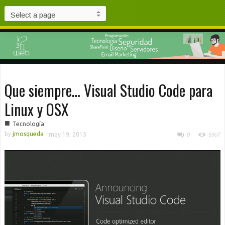
Que siempre… Visual Studio Code para
Linux y OSX
■
Tecnología
by
jmosqueda
-
may 19, 2015
0
5907