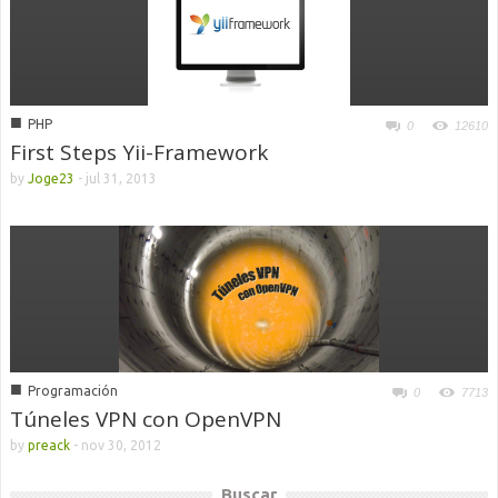
■
PHP
0
12610
First Steps Yii-Framework
by
Joge23
-
jul 31, 2013
■
Programación
0
7713
Túneles VPN con OpenVPN
by
preack
-
nov 30, 2012
Buscar