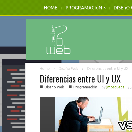
HOME
PROGRAMACIóN
DISEñO
Home
Diseño Web
Diferencias entre UI y UX
Diferencias entre UI y UX
■
■
Diseño Web
Programación
by
jmosqueda
-
ag