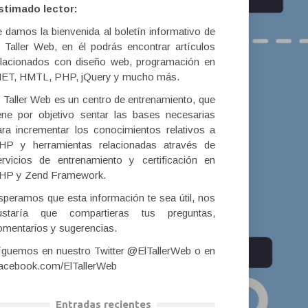
stimado lector:
e damos la bienvenida al boletín informativo de
l Taller Web, en él podrás encontrar artículos
elacionados con diseño web, programación en
NET, HMTL, PHP, jQuery y mucho más.
l Taller Web es un centro de entrenamiento, que
iene por objetivo sentar las bases necesarias
ara incrementar los conocimientos relativos a
HP y herramientas relacionadas através de
ervicios de entrenamiento y certificación en
HP y Zend Framework.
speramos que esta información te sea útil, nos
ustaría que compartieras tus preguntas,
omentarios y sugerencias.
íguemos en nuestro Twitter @ElTallerWeb o en
acebook.com/ElTallerWeb
Entradas recientes