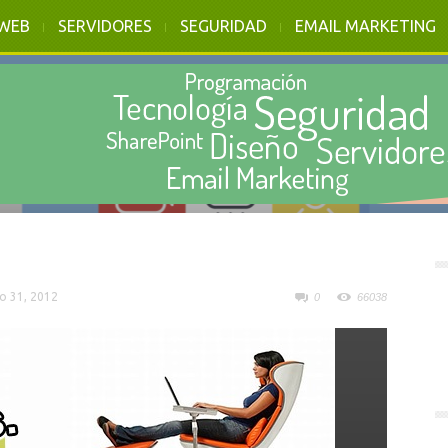
 WEB
SERVIDORES
SEGURIDAD
EMAIL MARKETING
o 31, 2012
0
66038