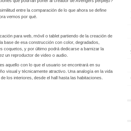
ciones que podrían poner al creador de Avengers perplejo?
similitud entre la comparación de lo que ahora se define
ora vemos por qué.
icación para web, móvil o tablet partiendo de la creación de
a base de esa construcción con color, degradados,
coquetos, y por último podrá dedicarse a barnizar la
vez un reproductor de video o audio.
es aquello con lo que el usuario se encontrará en su
seño visual y técnicamente atractivo. Una analogía en la vida
 de los interiores, desde el hall hasta las habitaciones.