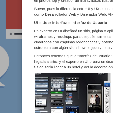
en photoshop y creador de maravillosas ilustra
Bueno, pues la diferencia entre UI y UX es una 
como Desarrollador Web y Diseñador Web. Ah
UI = User Interfaz = Interfaz de Usuario
Un experto en UI diseñará un sitio, página o apl
wireframes y mockups para después alimentar l
cuadrados con esquinas redondeadas y botones 
estructura con algún slideshow en jquery, o tal
Entonces tenemos que la “Interfaz de Usuario” 
llegada al sitio, y el experto en UI creará un di
física sería llegar a un hotel y ver la decoración