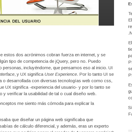
E
T
E
r
.
E
t
estos dos acrónimos cobran fuerza en internet, y se
p
algún tipo de competencia de jQuery, pero no. Puedo
P
do personas, incluyéndome, que pensamos eso al inicio. UI
s
nterface
, y UX significa
User Experience
. Por lo tanto UI se
P
áfica o desarrollada con diversas tecnologías web como css,
E
e UX significa -experiencia del usuario- y por lo tanto se
g
y verificar la usabilidad de tal o cual diseño web.
c
onceptos me siento más cómoda para explicar la
S
F
nsaba que diseñar un página web significaba que
sabías de cálculo diferencial, y además, eras un experto