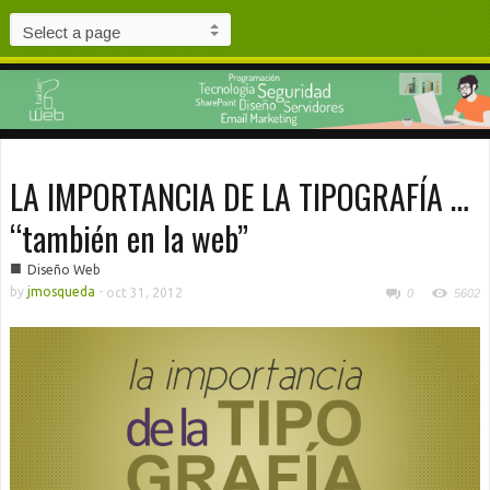
LA IMPORTANCIA DE LA TIPOGRAFÍA …
“también en la web”
■
Diseño Web
by
jmosqueda
-
oct 31, 2012
0
5602