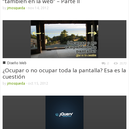
“también en la web” – Parte II
by
jmosqueda
-
nov 14, 2012
■
Diseño Web
0
3570
¿Ocupar o no ocupar toda la pantalla? Esa es la
cuestión
by
jmosqueda
-
oct 15, 2012