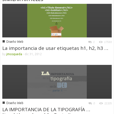
■
Diseño Web
1
17593
La importancia de usar etiquetas h1, h2, h3 …
by
jmosqueda
-
dic 31, 2012
■
Diseño Web
0
11325
LA IMPORTANCIA DE LA TIPOGRAFÍA …