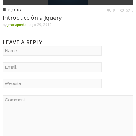
■
JQUERY
0
3343
Introducción a Jquery
by
jmosqueda
-
ago 29, 2012
LEAVE A REPLY